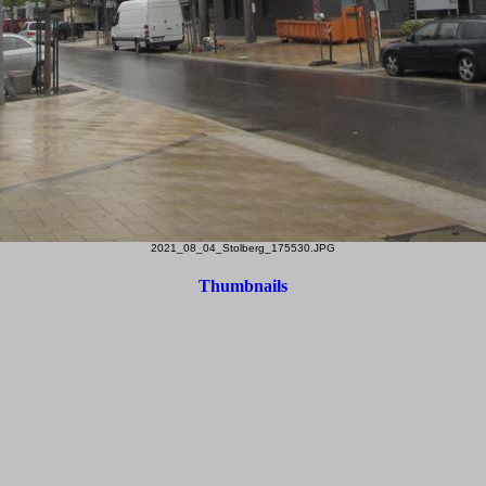
2021_08_04_Stolberg_175530.JPG
Thumbnails